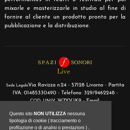
mixarle e masterizzarle in studio al fine di
fornire al cliente un prodotto pronto per la
pubblicazione e la distribuzione.
Via Ravizza n.24 - 57128 Livorno - Partita
Sede Legale
IVA: 01485330490 - Telefono: 329/9462248 -
W7YVJK9 - Email:
COD. UNIV.
abarbieri@spazisonori.com
Questo sito
NON UTILIZZA
nessuna
|
tipologia di cookie ( tracciamento o
abarbieri@postecert.it
profilazione o di analisi o prestazioni ) .